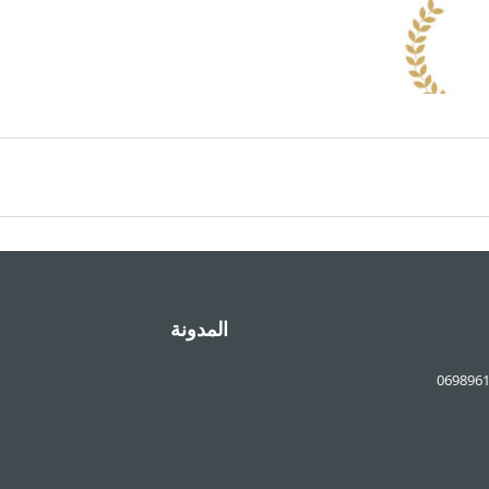
المدونة
069896