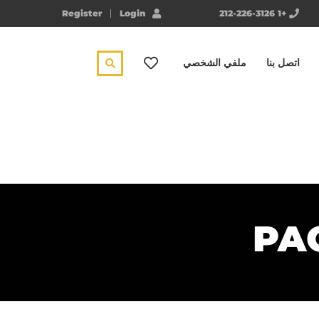
Register
Login
+1 212-226-3126
اتصل بنا
ملفي الشخصي