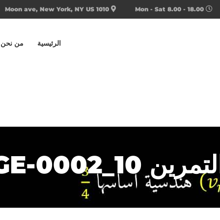
1010 Moon ave, New York, NY US
Mon - Sat 8.00 - 18.00
الرئيسية
من نحن
ن 10_PAGE-0002