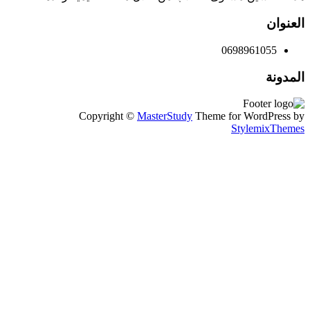
العنوان
0698961055
المدونة
Copyright ©
MasterStudy
Theme for WordPress by
StylemixThemes
تسجيل الدخول
Continue with
Google
أو تسجيل الدخول باستخدام البريد الإلكتروني
يجب أن تحتوي كلمة المرور على 8
أحرف على الأقل من الأرقام والحروف، وتحتوي على حرف كبير
واحد على الأقل