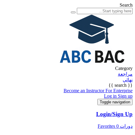
Search
Category
مراجعة
نهائي
{{ search }}
Become an Instructor
For Enterprise
Log in
Sign up
Toggle navigation
Login/Sign Up
دورات
0
Favorites