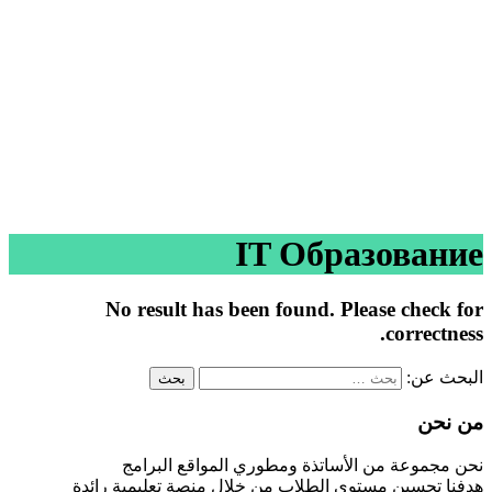
هل لديك سؤال؟
إرسال استفسار
تم إرسال الرسالة
إغلاق
IT Образование
No result has been found. Please check for
correctness.
البحث عن:
من نحن
نحن مجموعة من الأساتذة ومطوري المواقع البرامج
هدفنا تحسين مستوى الطلاب من خلال منصة تعليمية رائدة