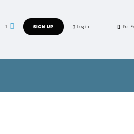
Log in
For E
SIGN UP