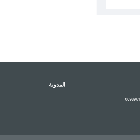
المدونة
069896