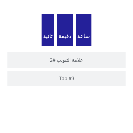
تبويب #1
ساعة
دقيقة
ثانية
علامة التبويب #2
Tab #3