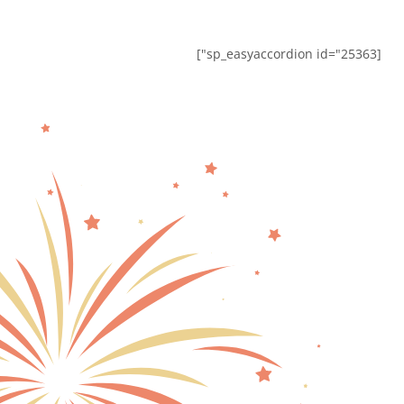
[sp_easyaccordion id="25363"]