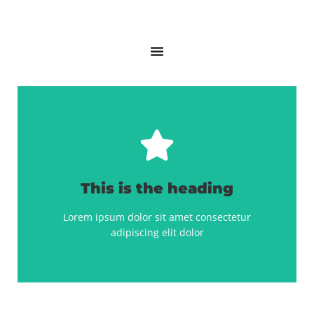
Click Here
adipiscing elit dolor
This is the heading
Lorem ipsum dolor sit amet consectetur
Lorem ipsum dolor sit amet consectetur
This is the heading
adipiscing elit dolor