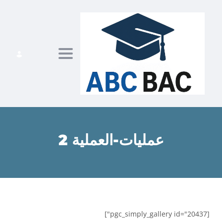
ggle navigation
عمليات-العملية 2
[pgc_simply_gallery id="20437"]