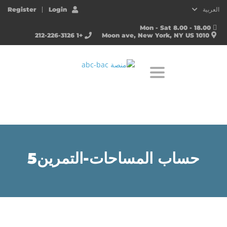
العربية
Login
Register
Mon - Sat 8.00 - 18.00
+1 212-226-3126
1010 Moon ave, New York, NY US
Toggle navigation
حساب المساحات-التمرين5