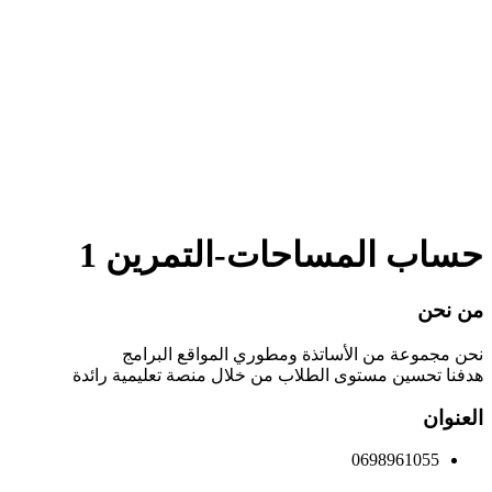
هل لديك سؤال؟
إرسال استفسار
تم إرسال الرسالة
إغلاق
حساب المساحات-التمرين 1
من نحن
نحن مجموعة من الأساتذة ومطوري المواقع البرامج
هدفنا تحسين مستوى الطلاب من خلال منصة تعليمية رائدة
العنوان
0698961055