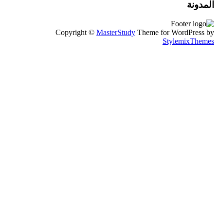
المدونة
Copyright ©
MasterStudy
Theme for WordPress by
StylemixThemes
تسجيل الدخول
Continue with
Google
أو تسجيل الدخول باستخدام البريد الإلكتروني
يجب أن تحتوي كلمة المرور على 8
أحرف على الأقل من الأرقام والحروف، وتحتوي على حرف كبير
واحد على الأقل
تذكرني
تسجيل الدخول
إنشاء حساب
استعادة كلمة المرور