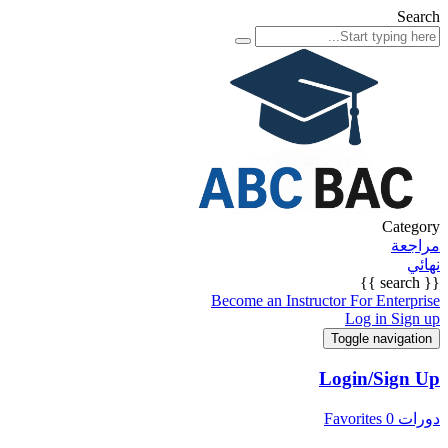
Search
Category
مراجعة
نهائي
{{ search }}
Become an Instructor
For Enterprise
Log in
Sign up
Toggle navigation
Login/Sign Up
دورات
0
Favorites