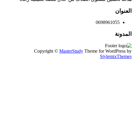
العنوان
0698961055
المدونة
Copyright ©
MasterStudy
Theme for WordPress by
StylemixThemes
تسجيل الدخول
Continue with
Google
أو تسجيل الدخول باستخدام البريد الإلكتروني
يجب أن تحتوي كلمة المرور على 8
أحرف على الأقل من الأرقام والحروف، وتحتوي على حرف كبير
واحد على الأقل