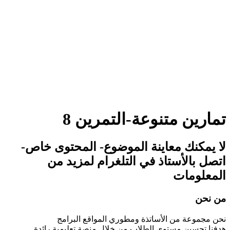
هل لديك سؤال؟
إرسال استفسار
تم إرسال الرسالة
إغلاق
تمارين متنوعة-التمرين 8
لا يمكنك معاينة الموضوع- المحتوى خاص-
اتصل بالأستاذ في التلغرام لمزيد من
المعلومات
من نحن
نحن مجموعة من الأساتذة ومطوري المواقع البرامج
هدفنا تحسين مستوى الطلاب من خلال منصة تعليمية رائدة