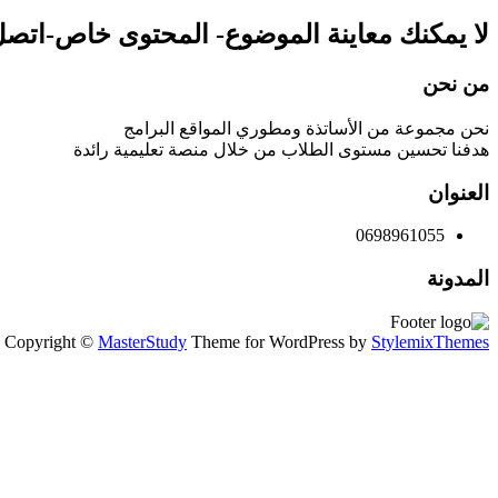
لا يمكنك معاينة الموضوع- المحتوى خاص-اتصل 
من نحن
نحن مجموعة من الأساتذة ومطوري المواقع البرامج
هدفنا تحسين مستوى الطلاب من خلال منصة تعليمية رائدة
العنوان
0698961055
المدونة
Copyright ©
MasterStudy
Theme for WordPress by
StylemixThemes
تسجيل الدخول
Continue with
Google
أو تسجيل الدخول باستخدام البريد الإلكتروني