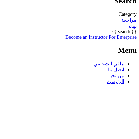
Search
Category
مراجعة
نهائي
{{ search }}
Become an Instructor
For Enterprise
Menu
ملفي الشخصي
اتصل بنا
من نحن
الرئيسية
هل لديك سؤال؟