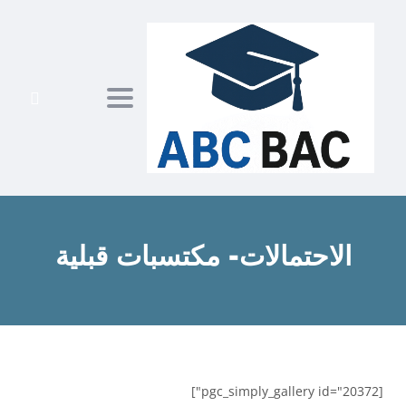
ggle navigation
الاحتمالات- مكتسبات قبلية
[pgc_simply_gallery id="20372"]