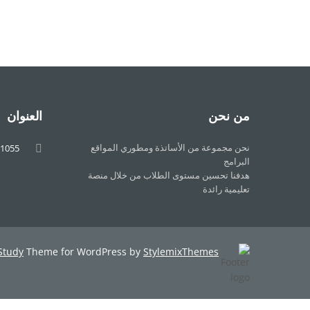
من نحن
العنوان
نحن مجموعة من الأساتذة ومطوري المواقع
1055
البرامج
هدفنا تحسين مستوى الطلاب من خلال منصة
تعليمية رائدة
Study
Theme for WordPress by
StylemixThemes